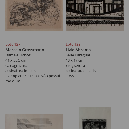
Lote 137
Lote 138
Marcelo Grassmann
Lívio Abramo
Dama e Bichos
Série Paraguai
41 x 55,5 cm
13 x 17 cm
calcogravura
xilogravura
assinatura inf. dir.
assinatura inf. dir.
Exemplar n° 31/100. Não possui
1958
moldura.