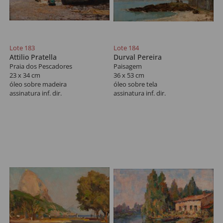
Lote 183
Lote 184
Attilio Pratella
Durval Pereira
Praia dos Pescadores
Paisagem
23 x 34 cm
36 x 53 cm
óleo sobre madeira
óleo sobre tela
assinatura inf. dir.
assinatura inf. dir.