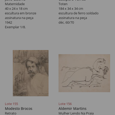
Maternidade
Toten
40 x 24 x 18 cm
184 x 34 x 34 cm
escultura em bronze
escultura de ferro soldado
assinatura na peça
assinatura na peça
1942
déc. 60/70
Exemplar 1/8.
Lote 155
Lote 156
Modesto Brocos
Aldemir Martins
Retrato
Mulher Lendo Na Praia