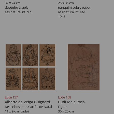
32 x 24 cm
25 x 35 cm
desenho á lápis
nanquim sobre papel
assinatura inf. dir.
assinatura inf. esq.
1948
Lote 157
Lote 158
Alberto da Veiga Guignard
Dudi Maia Rosa
Desenhos para Cartão de Natal
Figura
11 x 9 cm (cada)
30 x 20 cm