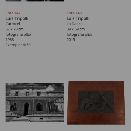
Lote 147
Lote 148
Luiz Tripolli
Luiz Tripolli
Carrocel
La Dance II
57 x 70 cm
39 x 59 cm
fotografia p&b
fotografia p&b
1988
2015
Exemplar 6/50.