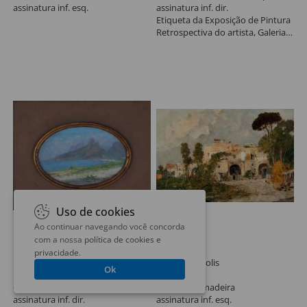
assinatura inf. esq.
assinatura inf. dir.
Etiqueta da Exposição de Pintura
Retrospectiva do artista, Galeria
Prestes Maia, setembro 1956, São
Paulo.
Uso de cookies
Ao continuar navegando você concorda
Lote 201
Lote 202
com a nossa
política de cookies e
Levino Fanzeres
Cacciaro
privacidade
.
Ipanema, Dois Irmãos e Gávea
Vilarejo Napolis
Ok
17 x 25 cm
45 x 68 cm
óleo sobre madeira
óleo sobre madeira
assinatura inf. dir.
assinatura inf. esq.