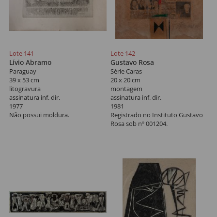
Lote 141
Lote 142
Lívio Abramo
Gustavo Rosa
Paraguay
Série Caras
39 x 53 cm
20 x 20 cm
litogravura
montagem
assinatura inf. dir.
assinatura inf. dir.
1977
1981
Não possui moldura.
Registrado no Instituto Gustavo
Rosa sob nº 001204.