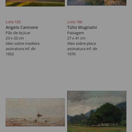
Lote 185
Lote 186
Angelo Cannone
Túlio Mugnaini
Pão de Açúcar
Paisagem
23 x 33 cm
27 x 41 cm
óleo sobre madeira
óleo sobre placa
assinatura inf. dir.
assinatura inf. dir.
1952
1970