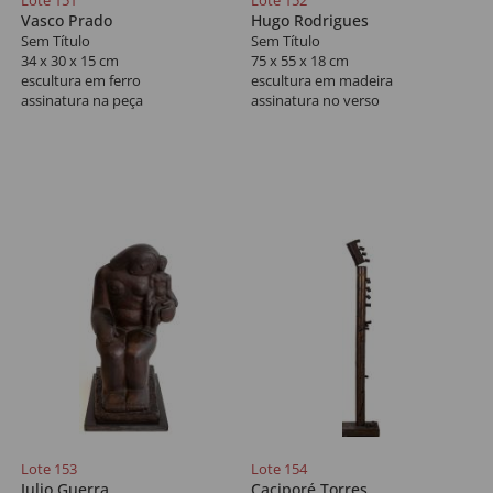
Lote 151
Lote 152
Vasco Prado
Hugo Rodrigues
Sem Título
Sem Título
34 x 30 x 15 cm
75 x 55 x 18 cm
escultura em ferro
escultura em madeira
assinatura na peça
assinatura no verso
Lote 153
Lote 154
Julio Guerra
Caciporé Torres