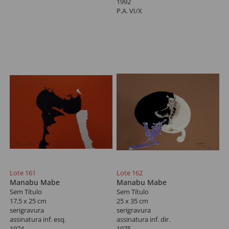
1992
P.A. VI/X
Lote 161
Lote 162
Manabu Mabe
Manabu Mabe
Sem Título
Sem Título
17,5 x 25 cm
25 x 35 cm
serigravura
serigravura
assinatura inf. esq.
assinatura inf. dir.
1974
1975