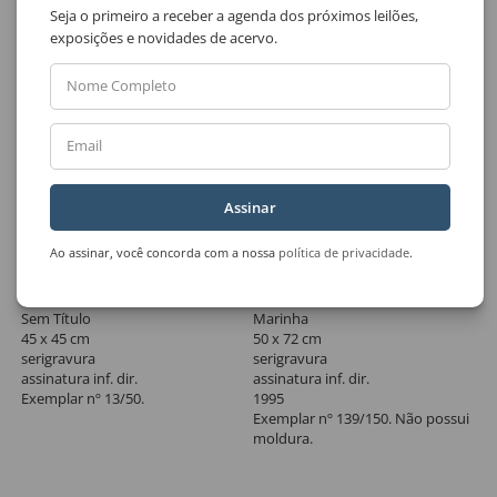
Seja o primeiro a receber a agenda dos próximos leilões,
exposições e novidades de acervo.
Nome Completo
Email
Assinar
Ao assinar, você concorda com a nossa
política de privacidade
.
Lote 169
Lote 170
Hércules Barsotti
Aldemir Martins
Sem Título
Marinha
45 x 45 cm
50 x 72 cm
serigravura
serigravura
assinatura inf. dir.
assinatura inf. dir.
Exemplar nº 13/50.
1995
Exemplar nº 139/150. Não possui
moldura.