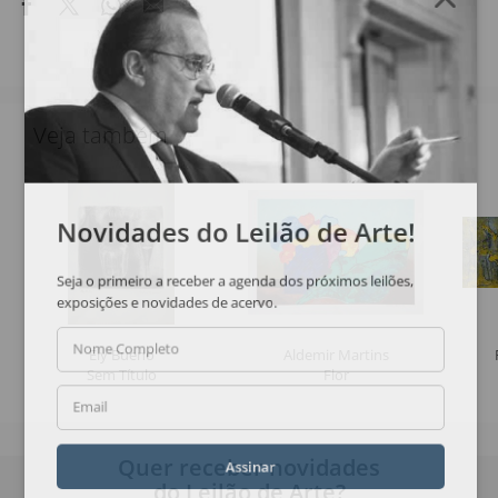
Veja também
Novidades do Leilão de Arte!
Seja o primeiro a receber a agenda dos próximos leilões,
exposições e novidades de acervo.
Nome Completo
Ely Bueno
Aldemir Martins
Sem Título
Flor
Email
Quer receber novidades
Assinar
do Leilão de Arte?