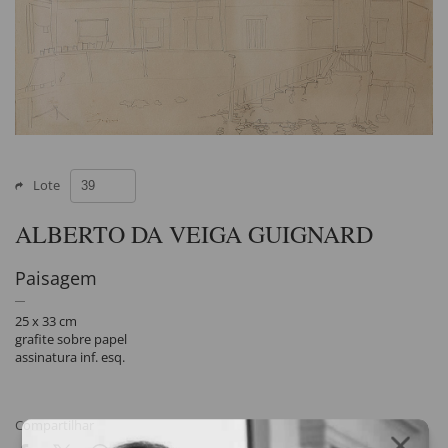
Lote
ALBERTO DA VEIGA GUIGNARD
Paisagem
25 x 33 cm
grafite sobre papel
assinatura inf. esq.
Compartilhar