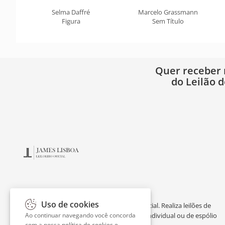
Selma Daffré
Marcelo Grassmann
Figura
Sem Título
Quer receber
do Leilão d
Uso de cookies
James Lisboa é leiloeiro oficial e perito judicial. Realiza leilões de
obras de arte online, avaliação de acervo individual ou de espólio
Ao continuar navegando você concorda
com a nossa
política de cookies e