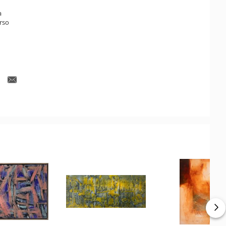
a
rso