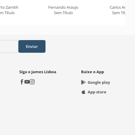
rto Zamith
Fernando Araujo
Carlos Araújo
m Título
Sem Título
Sem Título
Enviar
Siga o James Lisboa
Baixe o App
Google play
App store