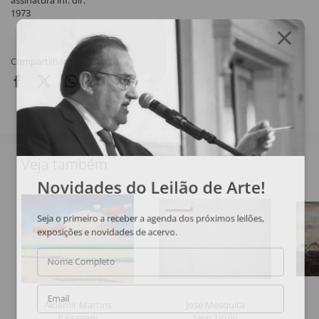
assinatura inf. dir.
1973
Compartilhar
Veja também
Novidades do Leilão de Arte!
Seja o primeiro a receber a agenda dos próximos leilões,
exposições e novidades de acervo.
Nome Completo
Email
Aldemir Martins
José Mesquita
Paisagem
Sem Título