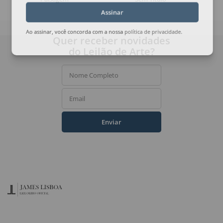
Assinar
Ao assinar, você concorda com a nossa
política de privacidade
.
Quer receber novidades
do Leilão de Arte?
Nome Completo
Email
Enviar