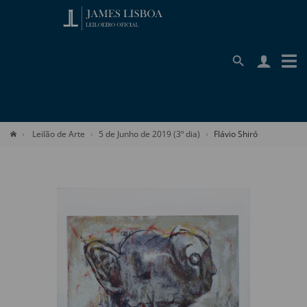
Leilão de Arte
5 de Junho de 2019 (3º dia)
Flávio Shiró