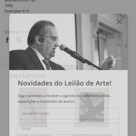
assinatura inf. dir.
1992
Exemplar P/A.
Compartilhar
Veja também
Novidades do Leilão de Arte!
Seja o primeiro a receber a agenda dos próximos leilões,
exposições e novidades de acervo.
Nome Completo
Email
Marcelo Grassmann
Marilda Passos Ramos