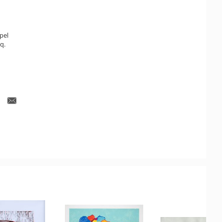
pel
q.