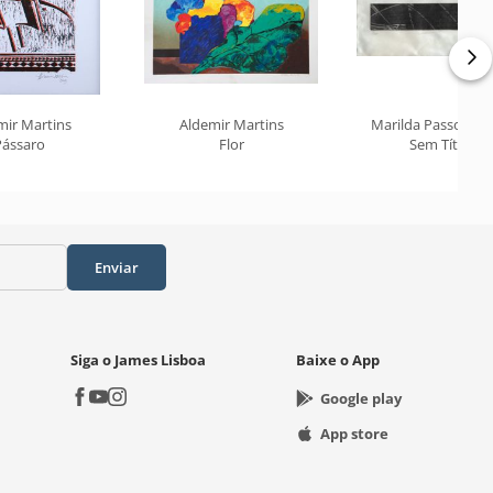
mir Martins
Aldemir Martins
Marilda Passos R
Pássaro
Flor
Sem Título
Enviar
Siga o James Lisboa
Baixe o App
Google play
App store