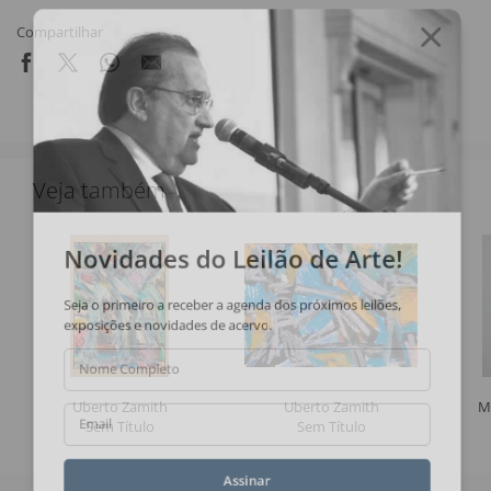
Compartilhar
Veja também
Novidades do Leilão de Arte!
Seja o primeiro a receber a agenda dos próximos leilões,
exposições e novidades de acervo.
Nome Completo
Uberto Zamith
Uberto Zamith
M
Sem Título
Sem Título
Email