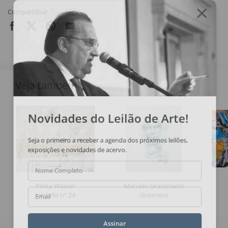
Compartilhar
Veja também
Novidades do Leilão de Arte!
Seja o primeiro a receber a agenda dos próximos leilões,
exposições e novidades de acervo.
Nome Completo
Pinky Wainer
Marcelo Grassmann
Vestido nº 24
Guerreiro
Email
Assinar