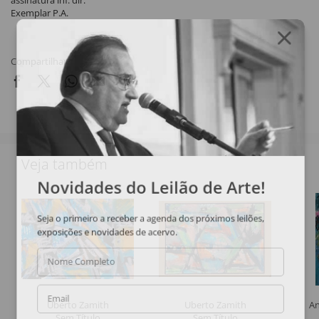
assinatura inf. dir.
Exemplar P.A.
Compartilhar
Veja também
Novidades do Leilão de Arte!
Seja o primeiro a receber a agenda dos próximos leilões,
exposições e novidades de acervo.
Nome Completo
Email
Uberto Zamith
Uberto Zamith
An
Sem Título
Sem Título