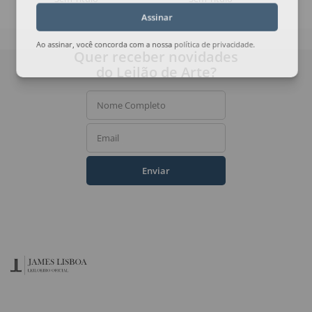
Assinar
Ao assinar, você concorda com a nossa
política de privacidade
.
Quer receber novidades
do Leilão de Arte?
Nome Completo
Email
Enviar