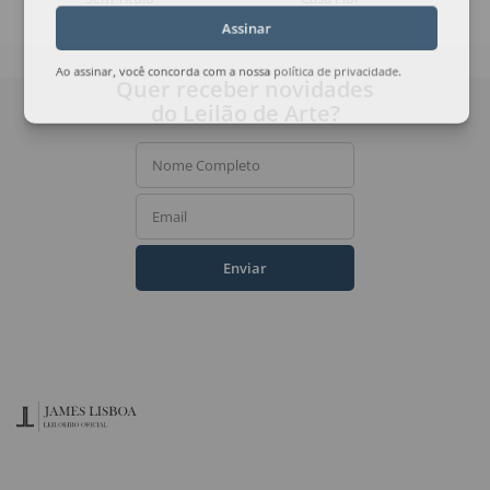
Assinar
Ao assinar, você concorda com a nossa
política de privacidade
.
Quer receber novidades
do Leilão de Arte?
Nome Completo
Email
Enviar