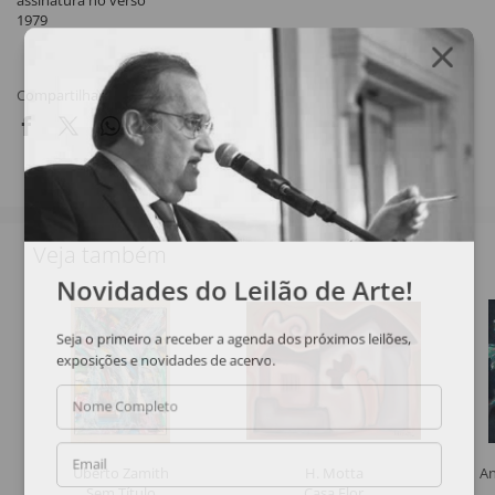
assinatura no verso
1979
Compartilhar
Veja também
Novidades do Leilão de Arte!
Seja o primeiro a receber a agenda dos próximos leilões,
exposições e novidades de acervo.
Nome Completo
Email
Uberto Zamith
H. Motta
An
Sem Título
Casa Flor