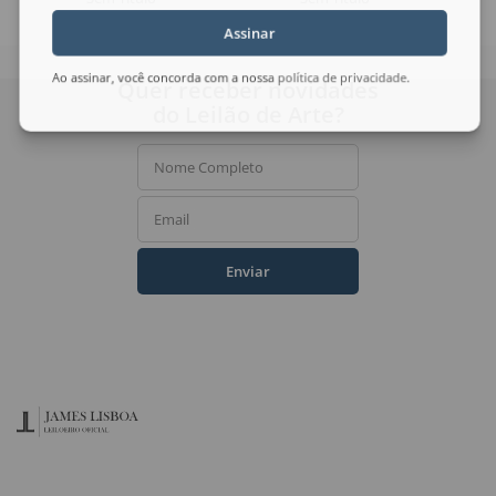
Assinar
Ao assinar, você concorda com a nossa
política de privacidade
.
Quer receber novidades
do Leilão de Arte?
Nome Completo
Email
Enviar