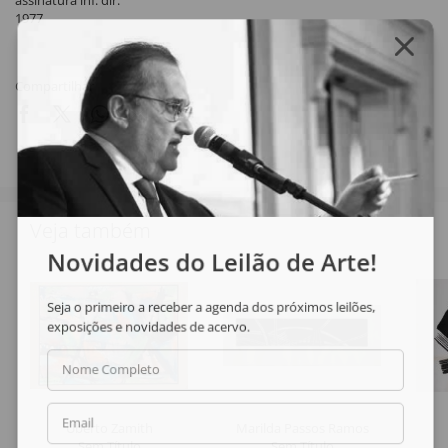
assinatura inf. dir.
1977
Compartilhar
Veja também
Novidades do Leilão de Arte!
Seja o primeiro a receber a agenda dos próximos leilões,
exposições e novidades de acervo.
Nome Completo
Email
Uberto Zamith
Marilda Passos Ramos
Sem Título
Sem Título