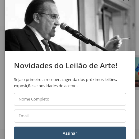
Veja também
Novidades do Leilão de Arte!
Seja o primeiro a receber a agenda dos próximos leilões,
exposições e novidades de acervo.
Nome Completo
Selma Daffré
Aldemir Martins
Figura
Paisagem
Email
Quer receber novidades
Assinar