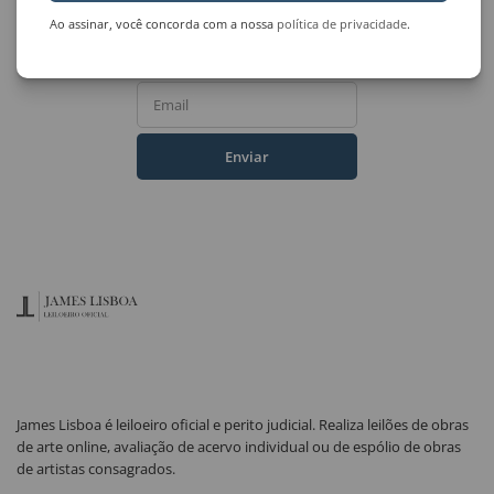
do Leilão de Arte?
Ao assinar, você concorda com a nossa
política de privacidade
.
Nome Completo
Email
Enviar
James Lisboa é leiloeiro oficial e perito judicial. Realiza leilões de obras
de arte online, avaliação de acervo individual ou de espólio de obras
de artistas consagrados.