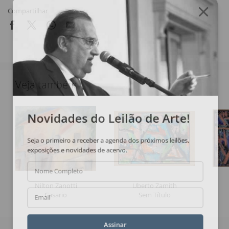
Compartilhar
Veja também
Novidades do Leilão de Arte!
Seja o primeiro a receber a agenda dos próximos leilões,
exposições e novidades de acervo.
Nome Completo
Nilton Zanotti
Uberto Zamith
Casario
Sem Título
Email
Assinar