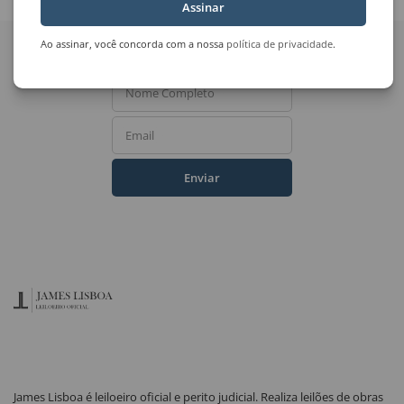
Assinar
Quer receber novidades
Ao assinar, você concorda com a nossa
política de privacidade
.
do Leilão de Arte?
Nome Completo
Email
Enviar
James Lisboa é leiloeiro oficial e perito judicial. Realiza leilões de obras