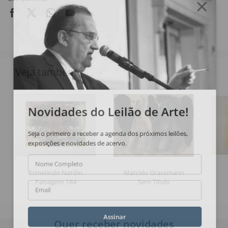
Veja também
Novidades do Leilão de Arte!
Seja o primeiro a receber a agenda dos próximos leilões,
exposições e novidades de acervo.
Nome Completo
Ermelindo Nardin
Marcelo Grassmann
Paisagem 184
Sem Título
Email
Assinar
Quer receber novidades