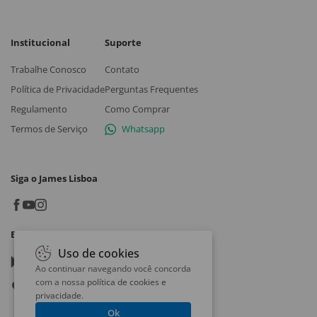
Institucional
Suporte
Trabalhe Conosco
Contato
Política de Privacidade
Perguntas Frequentes
Regulamento
Como Comprar
Termos de Serviço
Whatsapp
Siga o James Lisboa
Baixe o App
Uso de cookies
Google play
Ao continuar navegando você concorda
com a nossa
política de cookies e
App store
privacidade
.
Ok