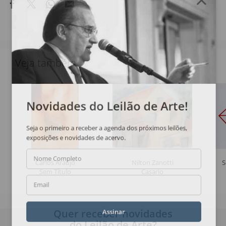
Veja também
Novidades do Leilão de Arte!
Seja o primeiro a receber a agenda dos próximos leilões,
exposições e novidades de acervo.
Nome Completo
Carlos Araújo
Nilton Zanotti
S
Sem Título
Casario
Email
Quer receber novidades
Assinar
do Leilão de Arte?