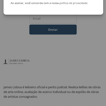
Ao assinar, você concorda com a nossa
política de privacidade
.
Nome Completo
Email
Enviar
James Lisboa é leiloeiro oficial e perito judicial. Realiza leilões de obras
de arte online, avaliação de acervo individual ou de espólio de obras
de artistas consagrados.