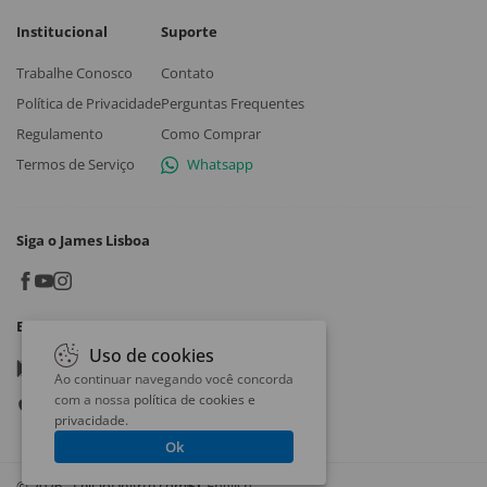
Institucional
Suporte
Trabalhe Conosco
Contato
Política de Privacidade
Perguntas Frequentes
Regulamento
Como Comprar
Termos de Serviço
Whatsapp
Siga o James Lisboa
Baixe o App
Uso de cookies
Google play
Ao continuar navegando você concorda
com a nossa
política de cookies e
App store
privacidade
.
Ok
© 2026 - LeilaoDeArte.com
English