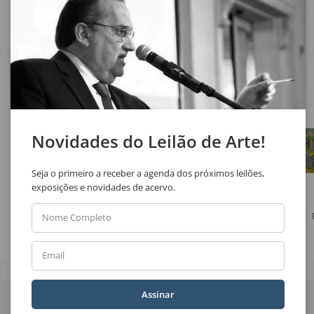
Veja também
Novidades do Leilão de Arte!
Seja o primeiro a receber a agenda dos próximos leilões,
exposições e novidades de acervo.
Antonio Helio Cabral
Marilda Passos Ramos
Nome Completo
Sem Título
Sem Título
Email
Quer receber novidades
Assinar
do Leilão de Arte?