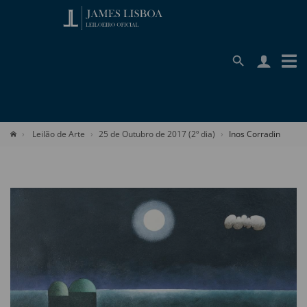
Leilão de Arte
25 de Outubro de 2017 (2º dia)
Inos Corradin