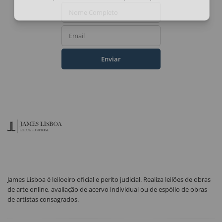
Ao assinar, você concorda com a nossa
política de privacidade
.
Nome Completo
Email
Enviar
James Lisboa é leiloeiro oficial e perito judicial. Realiza leilões de obras
de arte online, avaliação de acervo individual ou de espólio de obras
de artistas consagrados.