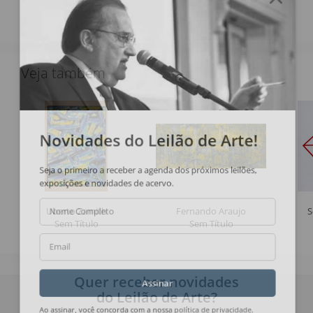
Veja também
Novidades do Leilão de Arte!
Seja o primeiro a receber a agenda dos próximos leilões,
exposições e novidades de acervo.
Uberto Zamith
Fernando Araujo
S
Nome Completo
Sem Título
Sem Título
Email
Quer receber novidades
Assinar
do Leilão de Arte?