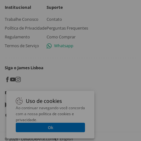
Institucional
Suporte
Trabalhe Conosco
Contato
Política de Privacidade
Perguntas Frequentes
Regulamento
Como Comprar
Termos de Serviço
Whatsapp
Siga o James Lisboa
Baixe o App
Uso de cookies
Google play
Ao continuar navegando você concorda
com a nossa
política de cookies e
App store
privacidade
.
Ok
© 2026 - LeilaoDeArte.com
English