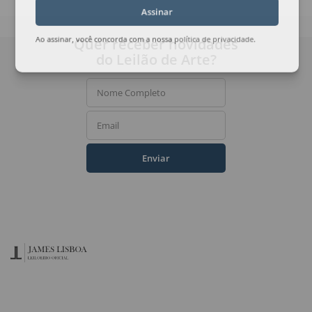
Assinar
Quer receber novidades
Ao assinar, você concorda com a nossa
política de privacidade
.
do Leilão de Arte?
Nome Completo
Email
Enviar