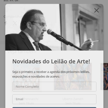
ass. inf. dir.
Compartilhar
Veja também
Novidades do Leilão de Arte!
Seja o primeiro a receber a agenda dos próximos leilões,
exposições e novidades de acervo.
Nome Completo
Fulvio Pennacchi
Uberto Zamith
Email
Sem Título
Sem Título