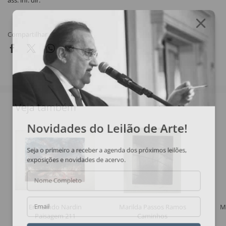
ass. inf. dir.
Compartilhar
Veja também
Novidades do Leilão de Arte!
Seja o primeiro a receber a agenda dos próximos leilões,
exposições e novidades de acervo.
Nome Completo
Ermelindo Nardin
Marilda Passos Ramos
M
Email
Paisagem 211
Caminhos