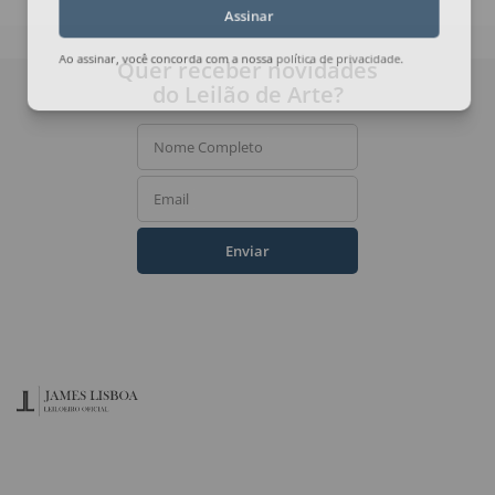
Assinar
Quer receber novidades
Ao assinar, você concorda com a nossa
política de privacidade
.
do Leilão de Arte?
Nome Completo
Email
Enviar