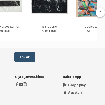
 Passos Ramos
Isa Ardene
Uberto Zamith
m Título
Sem Título
Sem Título
Enviar
Siga o James Lisboa
Baixe o App
Google play
App store