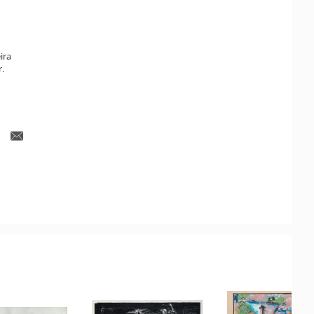
ira
r.