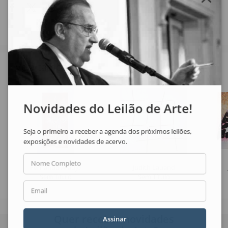
Veja também
Novidades do Leilão de Arte!
Seja o primeiro a receber a agenda dos próximos leilões,
exposições e novidades de acervo.
Nome Completo
Fernando Araujo
Judith Lauand
Sem Título
Sem Título
Email
Quer receber novidades
Assinar