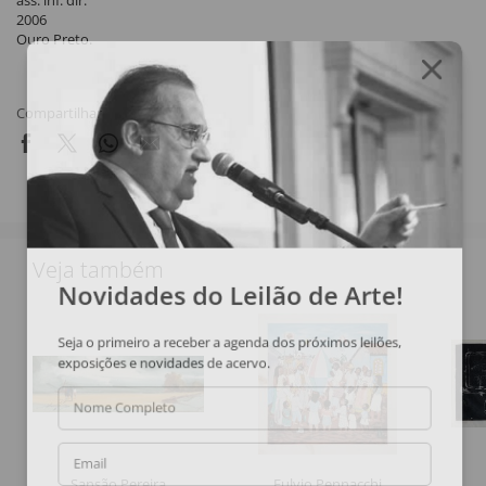
ass. inf. dir.
2006
Ouro Preto.
Compartilhar
Veja também
Novidades do Leilão de Arte!
Seja o primeiro a receber a agenda dos próximos leilões,
exposições e novidades de acervo.
Nome Completo
Email
Sansão Pereira
Fulvio Pennacchi