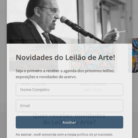
Veja também
Novidades do Leilão de Arte!
Seja o primeiro a receber a agenda dos próximos leilões,
exposições e novidades de acervo.
Wilde Lacerda
Uberto Zamith
Sem Título
Sem Título
Nome Completo
Email
Quer receber novidades
do Leilão de Arte?
Assinar
Nome Completo
Ao assinar, você concorda com a nossa
política de privacidade
.