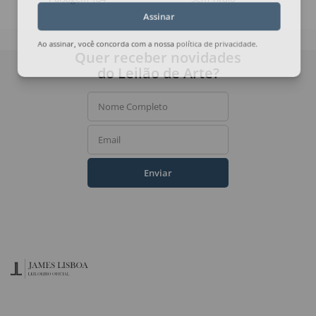
Assinar
Ao assinar, você concorda com a nossa
política de privacidade
.
Quer receber novidades
do Leilão de Arte?
Nome Completo
Email
Enviar