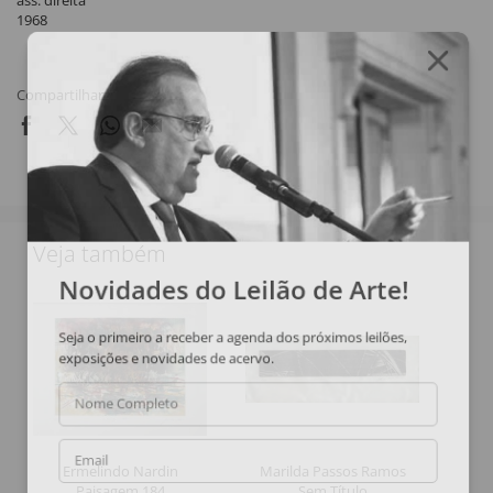
ass. direita
1968
Compartilhar
Veja também
Novidades do Leilão de Arte!
Seja o primeiro a receber a agenda dos próximos leilões,
exposições e novidades de acervo.
Nome Completo
Email
Ermelindo Nardin
Marilda Passos Ramos
Paisagem 184
Sem Título