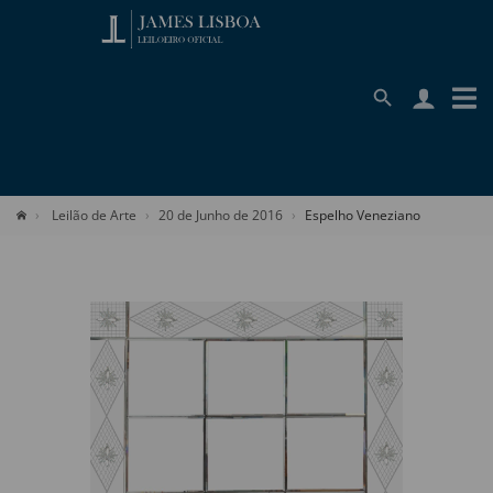
Leilão de Arte
20 de Junho de 2016
Espelho Veneziano