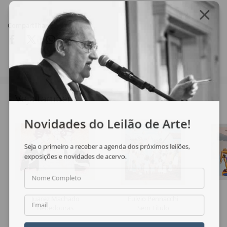
Compartilhar
Veja também
Novidades do Leilão de Arte!
Seja o primeiro a receber a agenda dos próximos leilões,
exposições e novidades de acervo.
Nome Completo
Juarez Machado
Fulvio Pennacchi
Email
Bebedouras
Sem Título