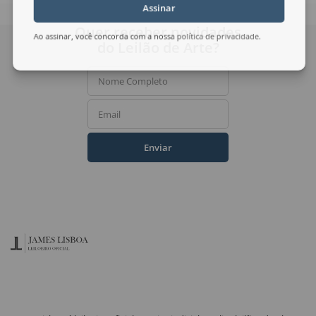
Assinar
Quer receber novidades
Ao assinar, você concorda com a nossa
política de privacidade
.
do Leilão de Arte?
Nome Completo
Email
Enviar