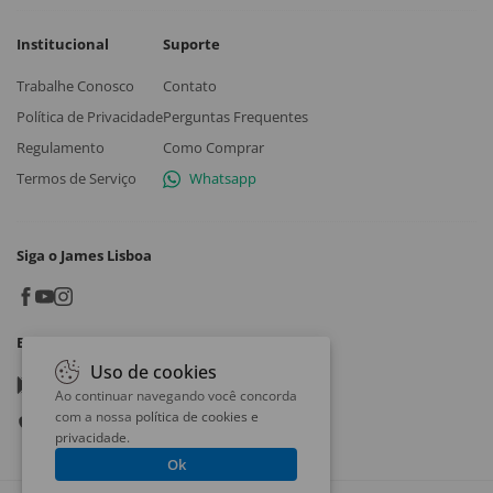
Institucional
Suporte
Trabalhe Conosco
Contato
Política de Privacidade
Perguntas Frequentes
Regulamento
Como Comprar
Termos de Serviço
Whatsapp
Siga o James Lisboa
Baixe o App
Uso de cookies
Google play
Ao continuar navegando você concorda
com a nossa
política de cookies e
App store
privacidade
.
Ok