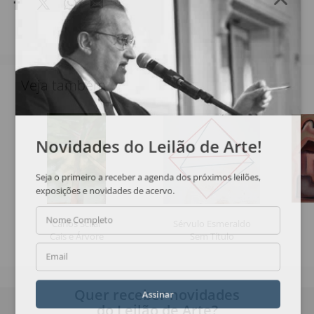
Veja também
Novidades do Leilão de Arte!
Seja o primeiro a receber a agenda dos próximos leilões,
exposições e novidades de acervo.
Nome Completo
Carlos Scliar
Sérvulo Esmeraldo
Cais e Árvore
Sem Título
Email
Quer receber novidades
Assinar
do Leilão de Arte?