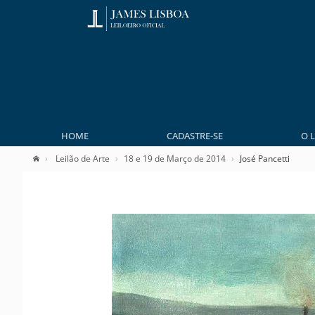
HOME
CADASTRE-SE
O 
Leilão de Arte
18 e 19 de Março de 2014
José Pancetti