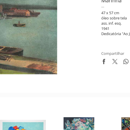
Marinha
47 x 57 cm
óleo sobre tela
ass. inf. esq.
1941
Dedicatória "Ao 
Compartilhar