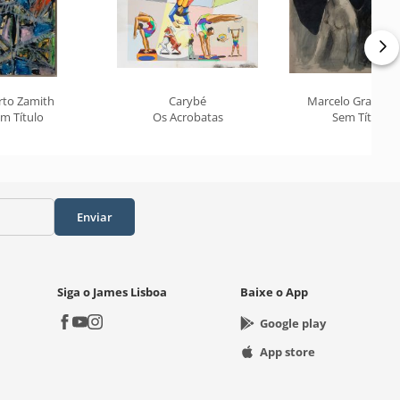
rto Zamith
Carybé
Marcelo Grassm
m Título
Os Acrobatas
Sem Título
Enviar
Siga o James Lisboa
Baixe o App
Google play
App store