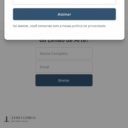
Emanoel Araújo
Sérvulo Esmeraldo
Sem Título
Sem Título
Assinar
Ao assinar, você concorda com a nossa
política de privacidade
.
Quer receber novidades
do Leilão de Arte?
Nome Completo
Email
Enviar