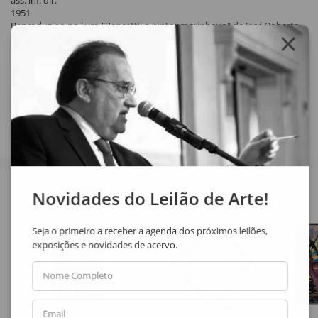
ass. inf. dir.
1951
Reproduzino no livro "Pancetti: o pintor marinheiro" de José Roberto
Teixeira Leite, RJ 1979. à p. 238.
Compartilhar
Veja também
Novidades do Leilão de Arte!
Seja o primeiro a receber a agenda dos próximos leilões,
exposições e novidades de acervo.
Nome Completo
Email