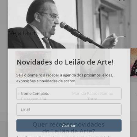
Veja também
Novidades do Leilão de Arte!
Seja o primeiro a receber a agenda dos próximos leilões,
exposições e novidades de acervo.
Ermelindo Nardin
Marilda Passos Ramos
Nome Completo
Paisagem 184
Torre
Email
Quer receber novidades
Assinar
do Leilão de Arte?