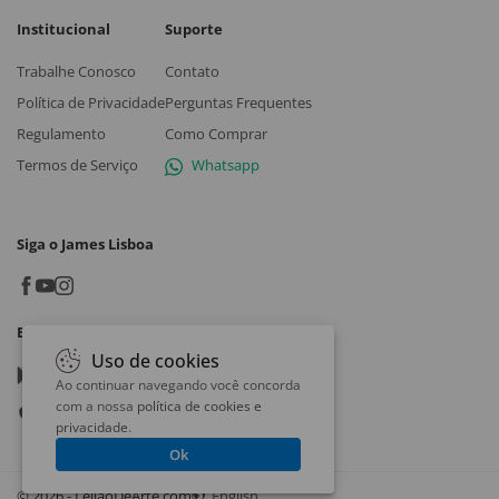
Institucional
Suporte
Trabalhe Conosco
Contato
Política de Privacidade
Perguntas Frequentes
Regulamento
Como Comprar
Termos de Serviço
Whatsapp
Siga o James Lisboa
Baixe o App
Uso de cookies
Google play
Ao continuar navegando você concorda
com a nossa
política de cookies e
App store
privacidade
.
Ok
© 2026 - LeilaoDeArte.com
English