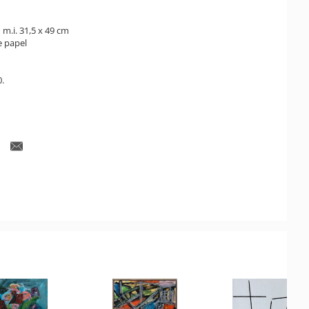
 m.i. 31,5 x 49 cm
e papel
.