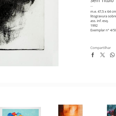
Sem Título
m.e. 47,5 x 64 cm
litogravura sobr
ass. inf. esq.
1992
Exemplar n° 4/50
Compartilhar