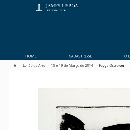
HOME
CADASTRE-SE
O 
Leilão de Arte
18 e 19 de Março de 2014
Fayga Ostrower