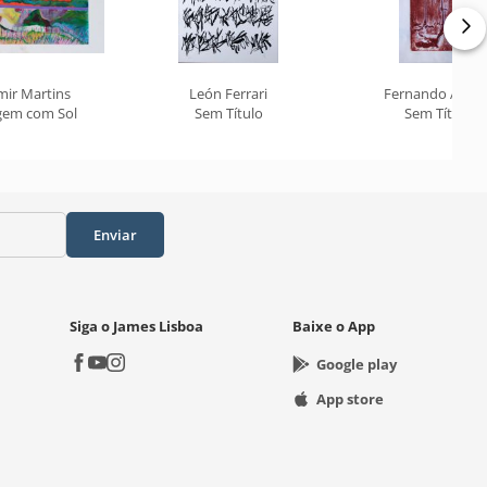
mir Martins
León Ferrari
Fernando Arauj
gem com Sol
Sem Título
Sem Título
Enviar
Siga o James Lisboa
Baixe o App
Google play
App store