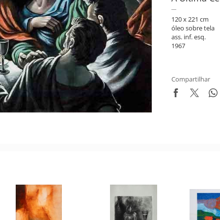
120 x 221 cm
óleo sobre tela
ass. inf. esq.
1967
Compartilhar