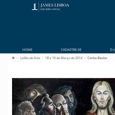
HOME
CADASTRE-SE
O 
Leilão de Arte
18 e 19 de Março de 2014
Carlos Bastos