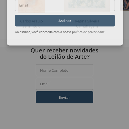
Email
Carlos Araújo
Regina Silveira
Assinar
Sem Título
Camuflagem
Ao assinar, você concorda com a nossa
política de privacidade
.
Quer receber novidades
do Leilão de Arte?
Nome Completo
Email
Enviar