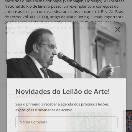
parte dos quais em melhor papel (Varnhagen, Florilégio). A Biblioteca
Nacional do Rio de Janeiro possui um exemplar com correções do
autor e as licenças com as assinaturas dos censores (cf. Rev. Ac. Bras.
de Letras, Vol. XLII (1933), artigo de Mario Bering. O mais importante
poema épico da literatura brasileira do século XVIII, Brasiliana Itaú,
página 360. Encadernação em brochura e acondicionado em estojo
próprio 307 págs.
Compartilhar
Novidades do Leilão de Arte!
Veja também
Seja o primeiro a receber a agenda dos próximos leilões,
exposições e novidades de acervo.
Nome Completo