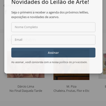
Novidades do Leilão de Arte!
Compartilhar
Seja o primeiro a receber a agenda dos próximos leilões,
exposições e novidades de acervo.
Nome Completo
Veja também
Email
Assinar
Ao assinar, você concorda com a nossa
política de privacidade
.
Dárcio Lima
M. Piza
No Final Daquela Tarde
Chaleira, Frutas, Flor e Etc