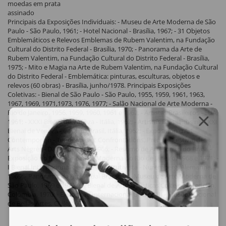
moedas em prata
assinado
Principais da Exposições Individuais: - Museu de Arte Moderna de São
Paulo - São Paulo, 1961; - Hotel Nacional - Brasília, 1967; - 31 Objetos
Emblemáticos e Relevos Emblemas de Rubem Valentim, na Fundação
Cultural do Distrito Federal - Brasília, 1970; - Panorama da Arte de
Rubem Valentim, na Fundação Cultural do Distrito Federal - Brasília,
1975; - Mito e Magia na Arte de Rubem Valentim, na Fundação Cultural
do Distrito Federal - Emblemática: pinturas, esculturas, objetos e
relevos (60 obras) - Brasília, junho/1978. Principais Exposições
Coletivas: - Bienal de São Paulo - São Paulo, 1955, 1959, 1961, 1963,
1967, 1969, 1971,1973, 1976, 1977; - Salão Nacional de Arte Moderna -
Rio de Janeiro, 1956, 1959, 1960, 1961 e 1962; - Artistas Brasileiros - EUA,
1961; - XXXI Bienal de Veneza - Itália, 1962; - Artistas Brasileiros na XXXI
Bienal de Veneza - Casa do Brasil, Itália, 1962; - Exposition d‘Art
Contemporain - Tendences et Confrontations, Premier Festival des
Arts Nègres - Dacar, Senegal, 1966; - Resumo de Arte Jornal do Brasil -
Exposição no Museu de ARte Moderna do Rio de Janeiro, 1968 e 1971; -
I Bienal Internacional de Arte Construtivista - Nuremberg, Alemanha,
1969; - Panorama da Arte Atual Brasileira - Museu de Arte Moderna de
São Paulo, 1969 e 1975; - II Bienal de Artes Plásticas Coltejer - Medellin,
Colômbia, 1970; - Exposição Internacional Unctad III - Museo Nacional
de Bellas Artes, Chile, 1972.