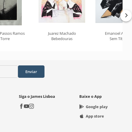
 Passos Ramos
Juarez Machado
Emanoel Araúj
Torre
Bebedouras
Sem Título
Enviar
Siga o James Lisboa
Baixe o App
Google play
App store