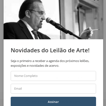
Veja também
Novidades do Leilão de Arte!
Seja o primeiro a receber a agenda dos próximos leilões,
exposições e novidades de acervo.
Nome Completo
Carlos Araújo
Marilda Passos Ramos
Sem Título
Sem Título
Email
Quer receber novidades
Assinar