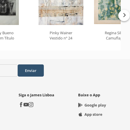
ly Bueno
Pinky Wainer
Regina Silveira
m Título
Vestido nº 24
Camuflagem
Enviar
Siga o James Lisboa
Baixe o App
Google play
App store