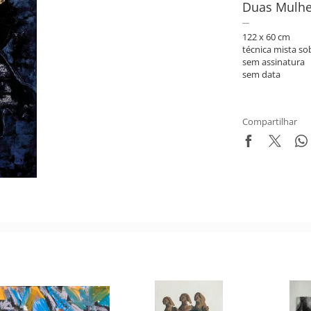
Duas Mulhe
122 x 60 cm
técnica mista so
sem assinatura
sem data
Compartilhar