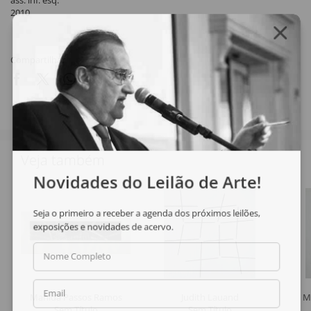
ass. inf. esq.
2010
Compartilhar
Veja também
Novidades do Leilão de Arte!
Seja o primeiro a receber a agenda dos próximos leilões,
exposições e novidades de acervo.
Nome Completo
Email
Marilda Passos Ramos
Judith Lauand
M
Sem Título
Sem Título