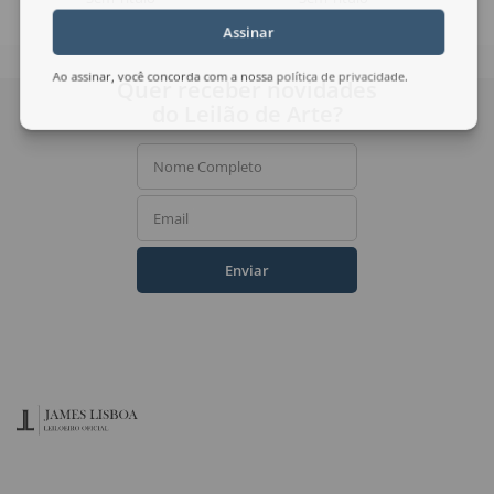
Assinar
Ao assinar, você concorda com a nossa
política de privacidade
.
Quer receber novidades
do Leilão de Arte?
Nome Completo
Email
Enviar