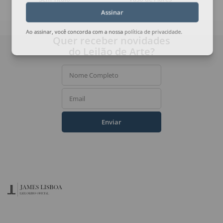
Assinar
Ao assinar, você concorda com a nossa
política de privacidade
.
Quer receber novidades
do Leilão de Arte?
Nome Completo
Email
Enviar