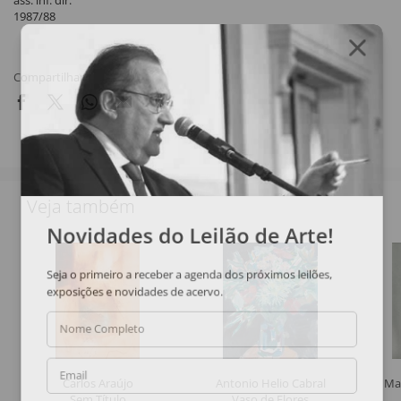
ass. inf. dir.
1987/88
Compartilhar
Veja também
Novidades do Leilão de Arte!
Seja o primeiro a receber a agenda dos próximos leilões,
exposições e novidades de acervo.
Nome Completo
Email
Carlos Araújo
Antonio Helio Cabral
Ma
Sem Título
Vaso de Flores